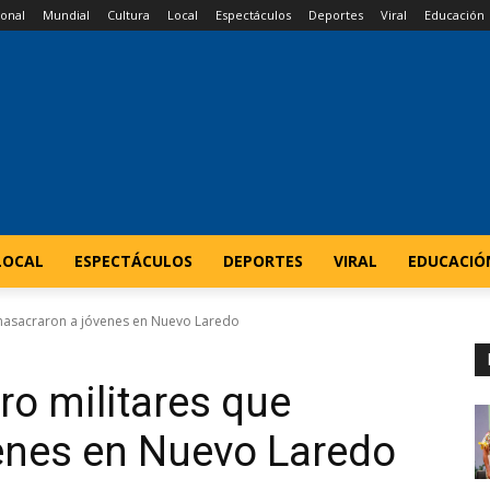
onal
Mundial
Cultura
Local
Espectáculos
Deportes
Viral
Educación
LOCAL
ESPECTÁCULOS
DEPORTES
VIRAL
EDUCACIÓ
 masacraron a jóvenes en Nuevo Laredo
ro militares que
enes en Nuevo Laredo