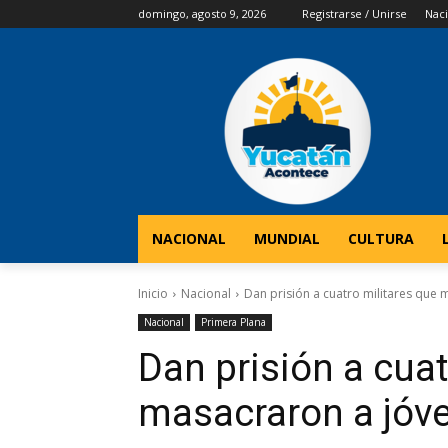
domingo, agosto 9, 2026
Registrarse / Unirse
Naci
NACIONAL
MUNDIAL
CULTURA
Inicio
Nacional
Dan prisión a cuatro militares que
Nacional
Primera Plana
Dan prisión a cuat
masacraron a jóv