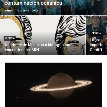
contaminación oceánica
admin
-
febrero 21, 2025
CIENCIA
CIENCIA
Logra el 
Dan Nobel de Medicina a biólogos por
important
descubrir microARN
Cardiff