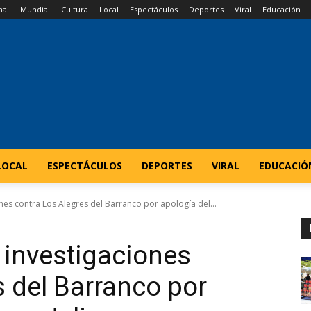
nal
Mundial
Cultura
Local
Espectáculos
Deportes
Viral
Educación
LOCAL
ESPECTÁCULOS
DEPORTES
VIRAL
EDUCACIÓ
es contra Los Alegres del Barranco por apología del...
 investigaciones
s del Barranco por