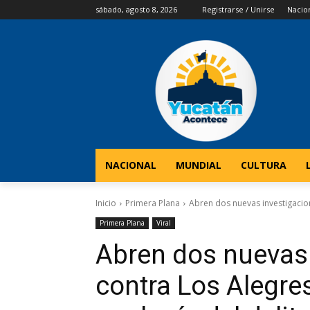
sábado, agosto 8, 2026
Registrarse / Unirse
Nacio
NACIONAL
MUNDIAL
CULTURA
Inicio
Primera Plana
Abren dos nuevas investigacion
Primera Plana
Viral
Abren dos nuevas
contra Los Alegre