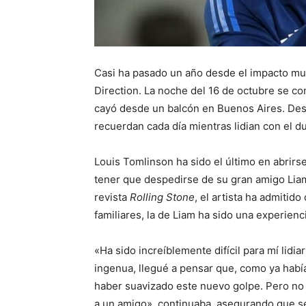
Casi ha pasado un año desde el impacto mun
Direction. La noche del 16 de octubre se co
cayó desde un balcón en Buenos Aires. De
recuerdan cada día mientras lidian con el d
Louis Tomlinson ha sido el último en abrirs
tener que despedirse de su gran amigo Liam
revista
Rolling Stone
, el artista ha admitid
familiares, la de Liam ha sido una experienc
«Ha sido increíblemente difícil para mí lid
ingenua, llegué a pensar que, como ya había
haber suavizado este nuevo golpe. Pero no 
a un amigo», continuaba, asegurando que s