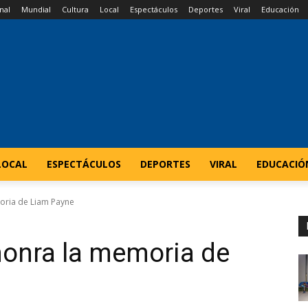
nal
Mundial
Cultura
Local
Espectáculos
Deportes
Viral
Educación
LOCAL
ESPECTÁCULOS
DEPORTES
VIRAL
EDUCACIÓ
oria de Liam Payne
honra la memoria de