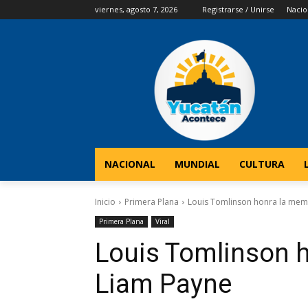
viernes, agosto 7, 2026
Registrarse / Unirse
Nacio
NACIONAL
MUNDIAL
CULTURA
Inicio
Primera Plana
Louis Tomlinson honra la mem
Primera Plana
Viral
Louis Tomlinson 
Liam Payne