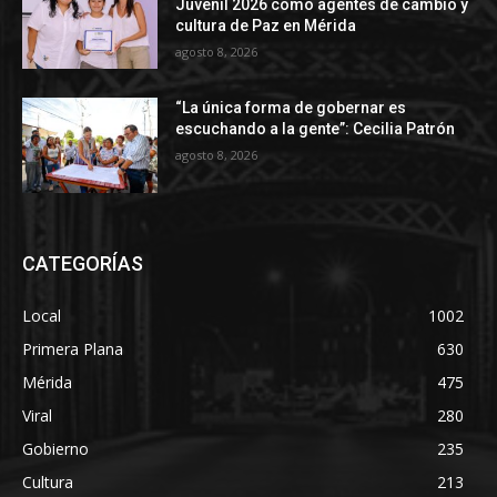
Juvenil 2026 como agentes de cambio y
cultura de Paz en Mérida
agosto 8, 2026
“La única forma de gobernar es
escuchando a la gente”: Cecilia Patrón
agosto 8, 2026
CATEGORÍAS
Local
1002
Primera Plana
630
Mérida
475
Viral
280
Gobierno
235
Cultura
213