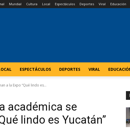
nal
Mundial
Cultura
Local
Espectáculos
Deportes
Viral
Educación
LOCAL
ESPECTÁCULOS
DEPORTES
VIRAL
EDUCACIÓ
n a la Expo “Qué lindo es...
ta académica se
Qué lindo es Yucatán”