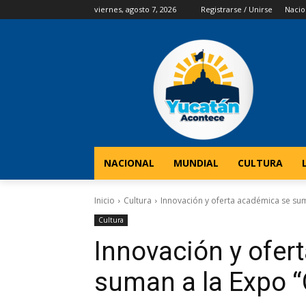
viernes, agosto 7, 2026
Registrarse / Unirse
Nacio
NACIONAL
MUNDIAL
CULTURA
Inicio
Cultura
Innovación y oferta académica se suma
Cultura
Innovación y ofer
suman a la Expo “