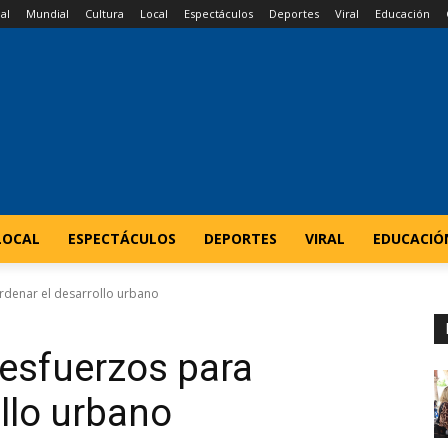
al
Mundial
Cultura
Local
Espectáculos
Deportes
Viral
Educación
LOCAL
ESPECTÁCULOS
DEPORTES
VIRAL
EDUCACIÓ
denar el desarrollo urbano
esfuerzos para
llo urbano