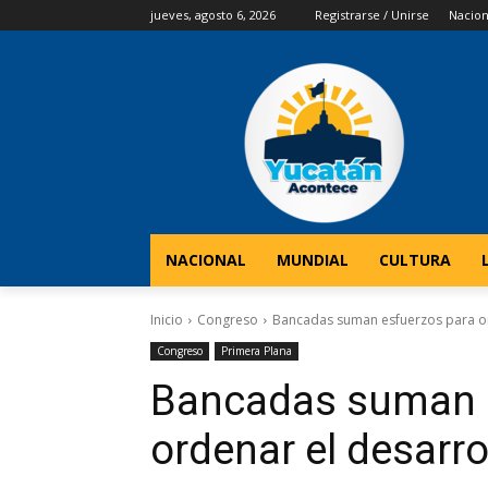
jueves, agosto 6, 2026
Registrarse / Unirse
Nacion
NACIONAL
MUNDIAL
CULTURA
Inicio
Congreso
Bancadas suman esfuerzos para or
Congreso
Primera Plana
Bancadas suman 
ordenar el desarro