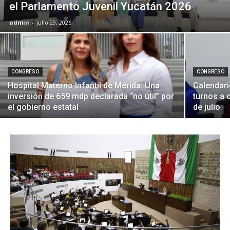
el Parlamento Juvenil Yucatán 2026
admin
-
julio 29, 2026
CONGRESO
CONGRESO
Hospital Materno Infantil de Mérida: Una
Calendari
inversión de 659 mdp declarada “no útil” por
turnos a 
el gobierno estatal
de julio