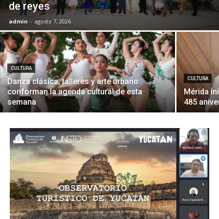
de reyes
admin
-
agosto 7, 2026
CULTURA
CULTURA
Danza clásica, talleres y arte urbano
conforman la agenda cultural de esta
Mérida in
semana
485 anive