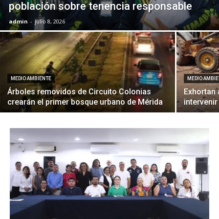
población sobre tenencia responsable
admin
-
julio 8, 2026
MEDIO AMBIENTE
MEDIO AMBI
Árboles removidos de Circuito Colonias
Exhortan 
crearán el primer bosque urbano de Mérida
interveni