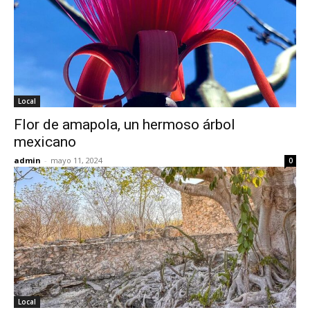
Local
Flor de amapola, un hermoso árbol
mexicano
admin
-
mayo 11, 2024
0
Local