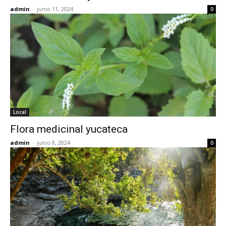
admin
-
junio 11, 2024
0
Local
Flora medicinal yucateca
admin
-
junio 8, 2024
0