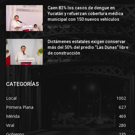
Caen 83% los casos de dengue en
Yucatán y refuerzan cobertura médica
municipal con 150 nuevos vehículos
agosto 5, 2026
Dictámenes estatales exigen conservar
más del 50% del predio “Las Dunas” libre
de construcción
agosto 5, 2026
CATEGORÍAS
Local
1002
Primera Plana
627
Mérida
469
Viral
280
Gobierno
235