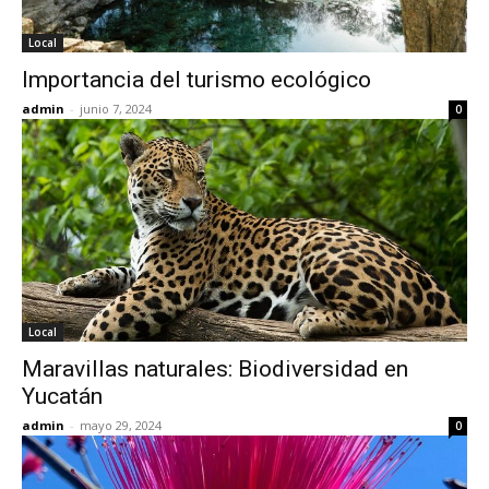
Local
Importancia del turismo ecológico
admin
-
junio 7, 2024
0
Local
Maravillas naturales: Biodiversidad en
Yucatán
admin
-
mayo 29, 2024
0