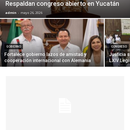
Respaldan congreso abierto en Yucatán
admin
-
mayo 26, 2026
GOBIERNO
CONGRESO
Fortalece gobierno lazos de amistad y
Justicia 
cooperación internacional con Alemania
LXIV Legi